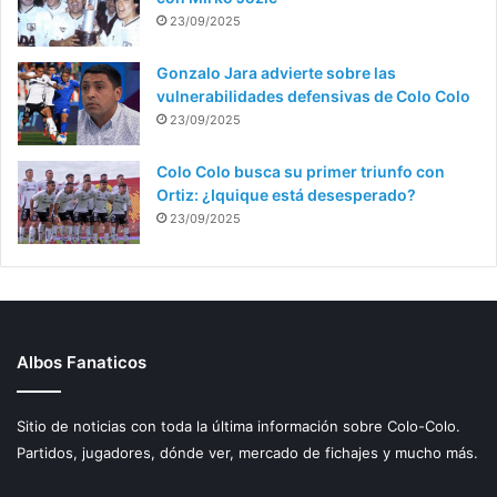
23/09/2025
Gonzalo Jara advierte sobre las
vulnerabilidades defensivas de Colo Colo
23/09/2025
Colo Colo busca su primer triunfo con
Ortiz: ¿Iquique está desesperado?
23/09/2025
Albos Fanaticos
Sitio de noticias con toda la última información sobre Colo-Colo.
Partidos, jugadores, dónde ver, mercado de fichajes y mucho más.