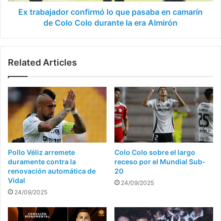
Colo
Ex trabajador confirmó lo que pasaba en camarín
Colo
de Colo Colo durante la era Almirón
durante
la
era
Related Articles
Almirón
Pollo Véliz arremete
Colo Colo sobre el largo
duramente contra la
receso por el Mundial Sub-
renovación automática de
20
Vidal
24/09/2025
24/09/2025