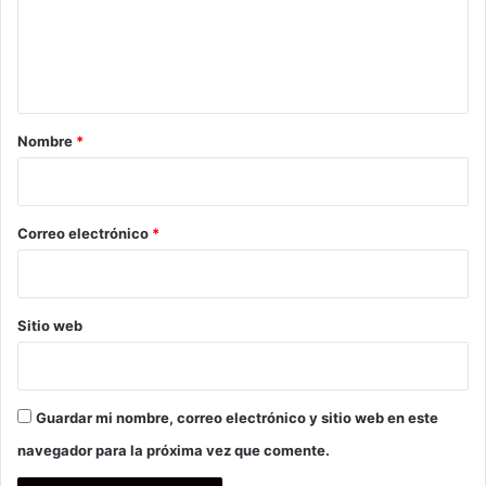
e
n
t
a
r
Nombre
*
i
o
*
Correo electrónico
*
Sitio web
Guardar mi nombre, correo electrónico y sitio web en este
navegador para la próxima vez que comente.