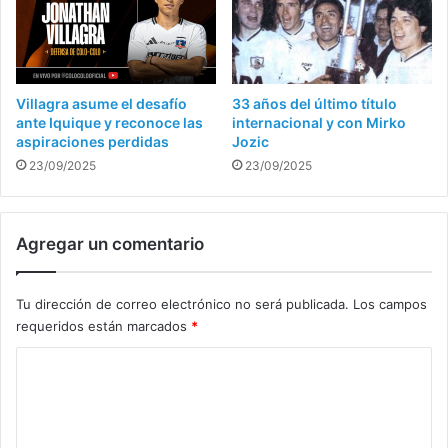
Villagra asume el desafío
33 años del último título
ante Iquique y reconoce las
internacional y con Mirko
aspiraciones perdidas
Jozic
23/09/2025
23/09/2025
Agregar un comentario
Tu dirección de correo electrónico no será publicada.
Los campos
requeridos están marcados
*
C
o
m