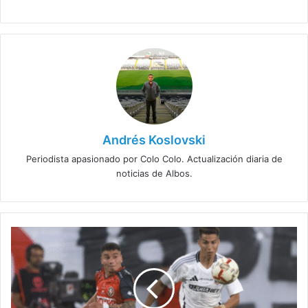
Andrés Koslovski
Periodista apasionado por Colo Colo. Actualización diaria de
noticias de Albos.
Todo
sobre
la
transmisión
del
partido