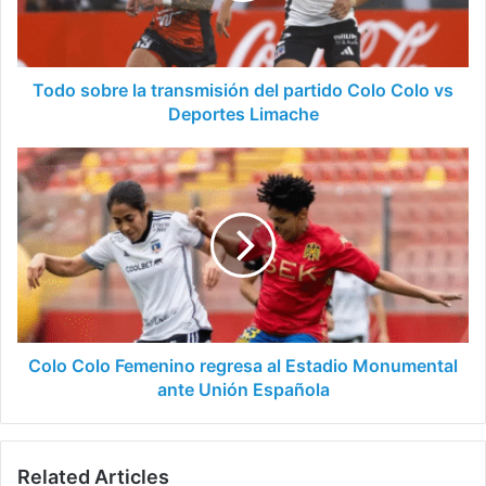
Colo
Colo
vs
Deportes
Todo sobre la transmisión del partido Colo Colo vs
Limache
Deportes Limache
Colo
Colo
Femenino
regresa
al
Estadio
Monumental
ante
Unión
Española
Colo Colo Femenino regresa al Estadio Monumental
ante Unión Española
Related Articles