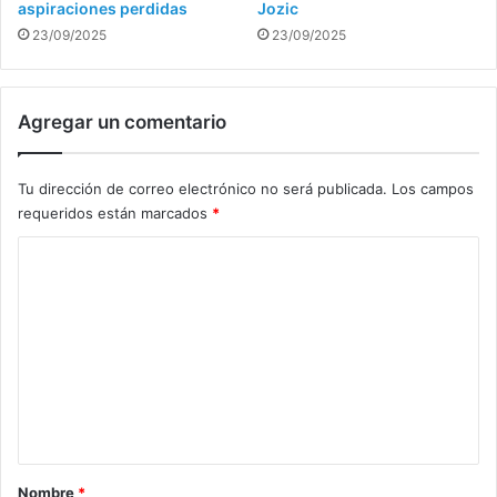
aspiraciones perdidas
Jozic
23/09/2025
23/09/2025
Agregar un comentario
Tu dirección de correo electrónico no será publicada.
Los campos
requeridos están marcados
*
C
o
m
e
n
t
a
r
Nombre
*