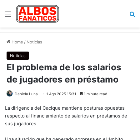
Menu
Se
Home
/
Noticias
Noticias
El problema de los salarios
de jugadores en préstamo
Daniela Luna
1 Ago 2025 15:31
1 minute read
La dirigencia del Cacique mantiene posturas opuestas
respecto al financiamiento de salarios en préstamos de
sus jugadores
Una situación que ha generado sorpresa en el ámbito