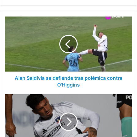
Alan
Saldivia
se
defiende
tras
polémica
contra
O'Higgins
Alan Saldivia se defiende tras polémica contra
O'Higgins
Defensa
se
lesiona
y
complica
los
planes