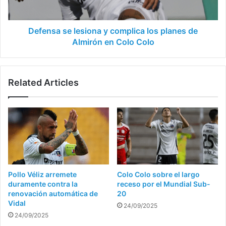
de
Almirón
en
Defensa se lesiona y complica los planes de
Colo
Almirón en Colo Colo
Colo
Related Articles
Pollo Véliz arremete
Colo Colo sobre el largo
duramente contra la
receso por el Mundial Sub-
renovación automática de
20
Vidal
24/09/2025
24/09/2025