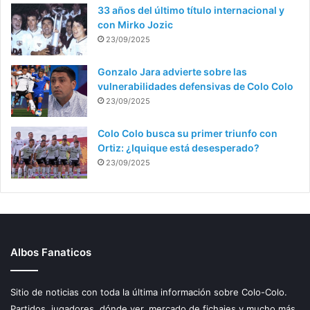
33 años del último título internacional y
con Mirko Jozic
23/09/2025
Gonzalo Jara advierte sobre las
vulnerabilidades defensivas de Colo Colo
23/09/2025
Colo Colo busca su primer triunfo con
Ortiz: ¿Iquique está desesperado?
23/09/2025
Albos Fanaticos
Sitio de noticias con toda la última información sobre Colo-Colo.
Partidos, jugadores, dónde ver, mercado de fichajes y mucho más.