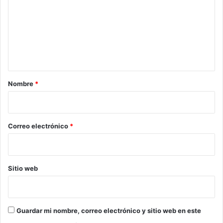
m
e
n
t
a
r
Nombre
*
i
o
*
Correo electrónico
*
Sitio web
Guardar mi nombre, correo electrónico y sitio web en este