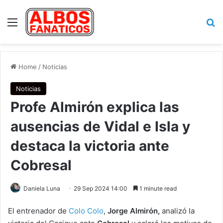
Menu
Se
Home
/
Noticias
Noticias
Profe Almirón explica las
ausencias de Vidal e Isla y
destaca la victoria ante
Cobresal
Daniela Luna
29 Sep 2024 14:00
1 minute read
El entrenador de
Colo Colo
,
Jorge Almirón,
analizó la