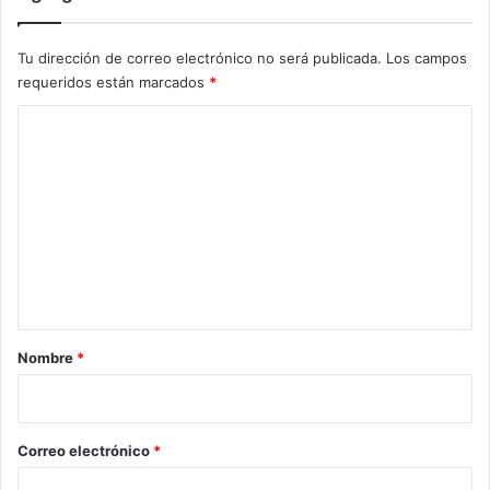
Tu dirección de correo electrónico no será publicada.
Los campos
requeridos están marcados
*
C
o
m
e
n
t
a
r
Nombre
*
i
o
*
Correo electrónico
*