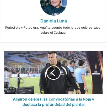
Daniela Luna
Periodista y Futbolera. Aquí te cuento todo lo que quieres saber
sobre el Cacique.
Almirón
celebra
las
convocatorias
a
la
Roja
y
destaca
la
Almirón celebra las convocatorias a la Roja y
profundidad
destaca la profundidad del plantel