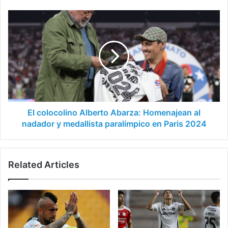
del
plantel
El
colocolino
Alberto
Abarza:
Homenajean
al
nadador
y
medallista
paralímpico
El colocolino Alberto Abarza: Homenajean al
en
nadador y medallista paralímpico en Paris 2024
Paris
2024
Related Articles