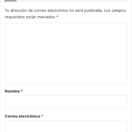
Tu dirección de correo electrónico no será publicada.
Los campos
requeridos están marcados
*
C
o
m
e
n
t
a
r
Nombre
*
i
o
*
Correo electrónico
*