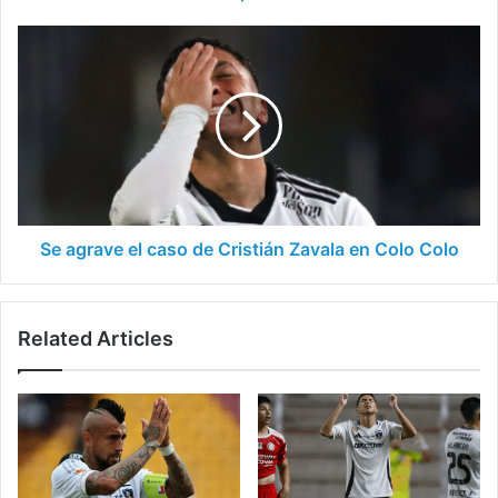
Se
agrave
el
caso
de
Cristián
Zavala
en
Colo
Colo
Se agrave el caso de Cristián Zavala en Colo Colo
Related Articles