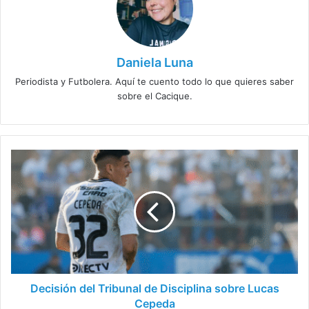
Daniela Luna
Periodista y Futbolera. Aquí te cuento todo lo que quieres saber
sobre el Cacique.
Decisión
del
Tribunal
de
Disciplina
sobre
Lucas
Cepeda
Decisión del Tribunal de Disciplina sobre Lucas
Cepeda