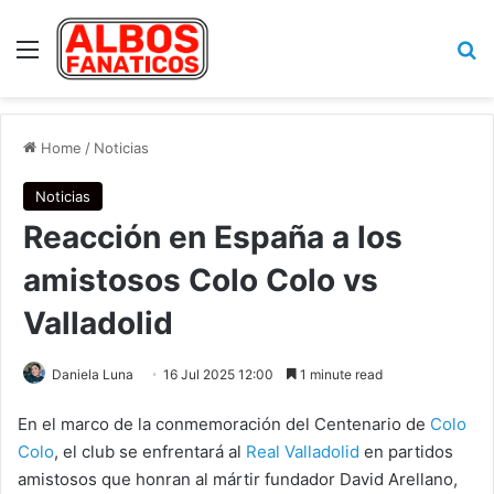
Menu
Se
Home
/
Noticias
Noticias
Reacción en España a los
amistosos Colo Colo vs
Valladolid
Daniela Luna
16 Jul 2025 12:00
1 minute read
En el marco de la conmemoración del Centenario de
Colo
Colo
, el club se enfrentará al
Real Valladolid
en partidos
amistosos que honran al mártir fundador David Arellano,