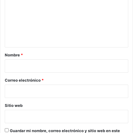
m
e
n
t
a
r
Nombre
*
i
o
*
Correo electrónico
*
Sitio web
Guardar mi nombre, correo electrónico y sitio web en este