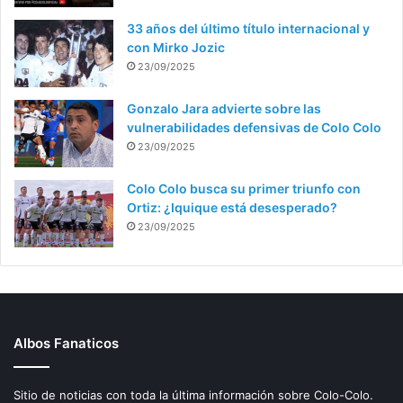
33 años del último título internacional y
con Mirko Jozic
23/09/2025
Gonzalo Jara advierte sobre las
vulnerabilidades defensivas de Colo Colo
23/09/2025
Colo Colo busca su primer triunfo con
Ortiz: ¿Iquique está desesperado?
23/09/2025
Albos Fanaticos
Sitio de noticias con toda la última información sobre Colo-Colo.