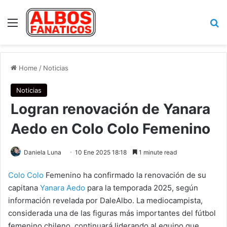
Menu
Se
Home
/
Noticias
Noticias
Logran renovación de Yanara
Aedo en Colo Colo Femenino
Daniela Luna
10 Ene 2025 18:18
1 minute read
Colo Colo
Femenino ha confirmado la renovación de su
capitana
Yanara Aedo
para la temporada 2025, según
información revelada por DaleAlbo. La mediocampista,
considerada una de las figuras más importantes del fútbol
femenino chileno, continuará liderando al equipo que