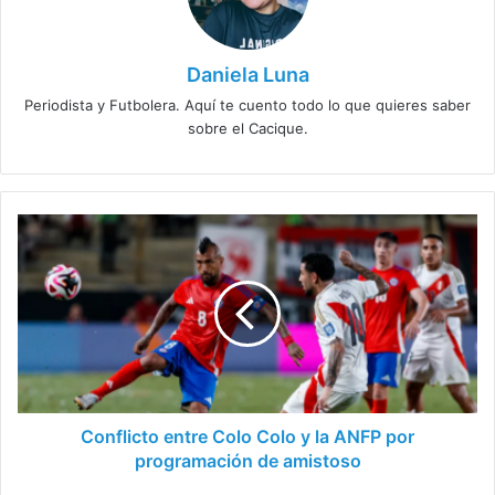
Daniela Luna
Periodista y Futbolera. Aquí te cuento todo lo que quieres saber
sobre el Cacique.
Conflicto
entre
Colo
Colo
y
la
ANFP
por
programación
de
Conflicto entre Colo Colo y la ANFP por
amistoso
programación de amistoso