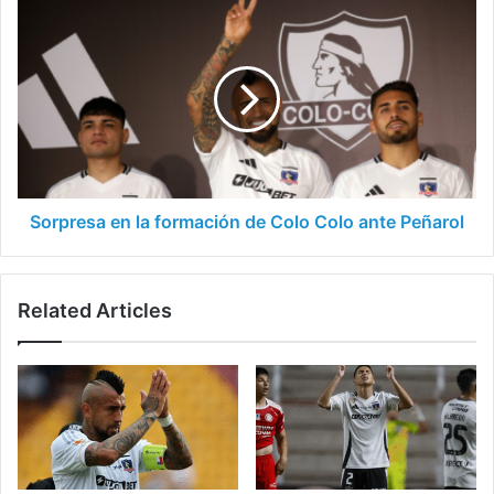
Sorpresa
en
la
formación
de
Colo
Colo
ante
Peñarol
Sorpresa en la formación de Colo Colo ante Peñarol
Related Articles