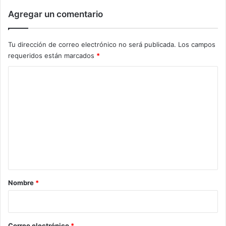
Agregar un comentario
Tu dirección de correo electrónico no será publicada.
Los campos
requeridos están marcados
*
C
o
m
e
n
t
a
r
Nombre
*
i
o
*
Correo electrónico
*