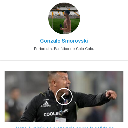
Gonzalo Smorovski
Periodista. Fanático de Colo Colo.
Jorge
Almirón
se
pronuncia
sobre
la
salida
de
Carlos
Palacios