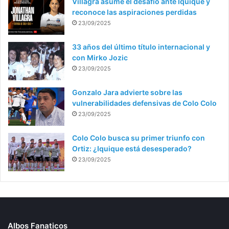
Villagra asume el desafío ante Iquique y
reconoce las aspiraciones perdidas
23/09/2025
33 años del último título internacional y
con Mirko Jozic
23/09/2025
Gonzalo Jara advierte sobre las
vulnerabilidades defensivas de Colo Colo
23/09/2025
Colo Colo busca su primer triunfo con
Ortiz: ¿Iquique está desesperado?
23/09/2025
Albos Fanaticos