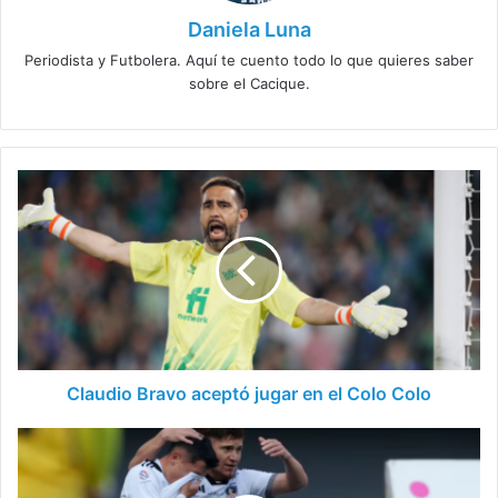
Daniela Luna
Periodista y Futbolera. Aquí te cuento todo lo que quieres saber
sobre el Cacique.
Claudio
Bravo
aceptó
jugar
en
el
Colo
Colo
Claudio Bravo aceptó jugar en el Colo Colo
Los
partidos
de