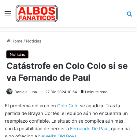
Menu
Se
Home
/
Noticias
Noticias
Catástrofe en Colo Colo si se
va Fernando de Paul
Daniela Luna
22 Dic 2024 10:54
1 minute read
El problema del arco en
Colo Colo
se agudiza. Tras la
partida de Brayan Cortés, el equipo aún no encuentra un
reemplazo confiable. La situación se complica aún más
con la posibilidad de perder a
Fernando De Paul
, quien ha
sido ofrecido a
Newell’s Old Boys
.