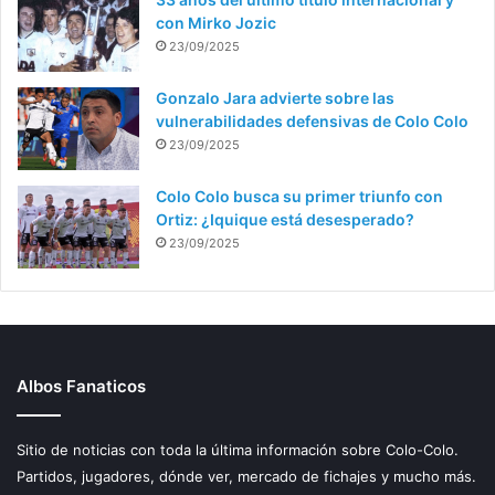
con Mirko Jozic
23/09/2025
Gonzalo Jara advierte sobre las
vulnerabilidades defensivas de Colo Colo
23/09/2025
Colo Colo busca su primer triunfo con
Ortiz: ¿Iquique está desesperado?
23/09/2025
Albos Fanaticos
Sitio de noticias con toda la última información sobre Colo-Colo.
Partidos, jugadores, dónde ver, mercado de fichajes y mucho más.