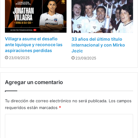
Villagra asume el desafío
33 años del último título
ante Iquique y reconoce las
internacional y con Mirko
aspiraciones perdidas
Jozic
23/09/2025
23/09/2025
Agregar un comentario
Tu dirección de correo electrónico no será publicada.
Los campos
requeridos están marcados
*
C
o
m