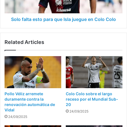
juegue
en
Colo
Colo
Solo falta esto para que Isla juegue en Colo Colo
Related Articles
Pollo Véliz arremete
Colo Colo sobre el largo
duramente contra la
receso por el Mundial Sub-
renovación automática de
20
Vidal
24/09/2025
24/09/2025