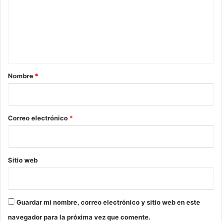
e
n
t
a
r
Nombre
*
i
o
*
Correo electrónico
*
Sitio web
Guardar mi nombre, correo electrónico y sitio web en este
navegador para la próxima vez que comente.