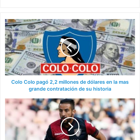
Colo
Colo
pagó
2,2
millones
de
dólares
en
la
mas
Colo Colo pagó 2,2 millones de dólares en la mas
grande
grande contratación de su historia
contratación
de
Solo
su
falta
historia
esto
para
que
Isla