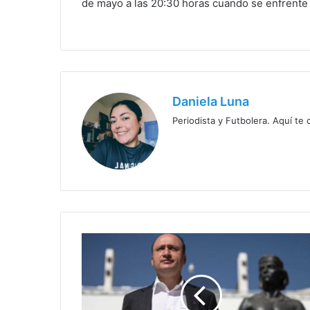
de mayo a las 20:30 horas cuando se enfrente a
Daniela Luna
Periodista y Futbolera. Aquí te
¿Mosa
o
Stohwing?
CSD
Colo