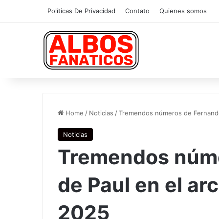
Políticas De Privacidad
Contato
Quienes somos
Home
/
Noticias
/
Tremendos números de Fernando 
Noticias
Tremendos núme
de Paul en el ar
2025