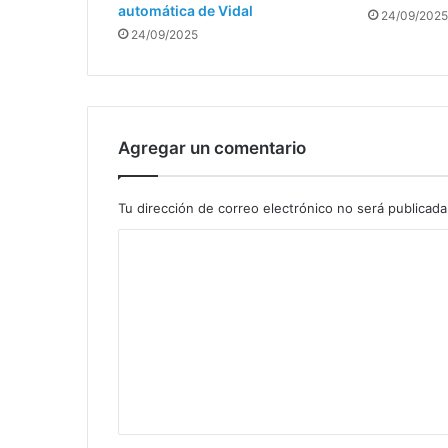
automática de Vidal
24/09/2025
24/09/2025
Agregar un comentario
Tu dirección de correo electrónico no será publicada
C
o
m
e
n
t
a