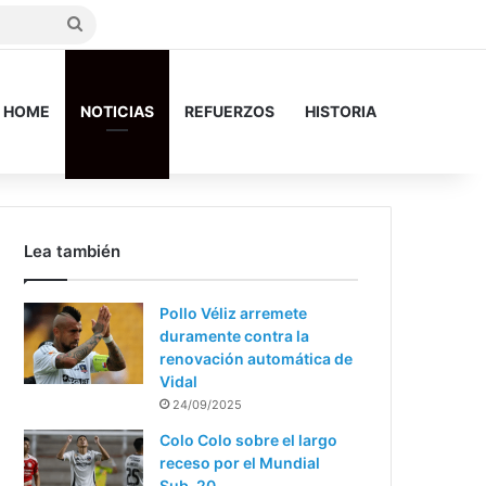
Search
for
HOME
NOTICIAS
REFUERZOS
HISTORIA
Lea también
Pollo Véliz arremete
duramente contra la
renovación automática de
Vidal
24/09/2025
Colo Colo sobre el largo
receso por el Mundial
Sub-20