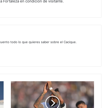
 Fortaleza en condición de visitante.
 cuento todo lo que quieres saber sobre el Cacique.
Arturo
Vidal
celebra
a
los