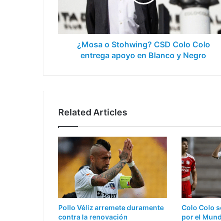
Colo
entrega
apoyo
en
Blanco
¿Mosa o Stohwing? CSD Colo Colo
y
entrega apoyo en Blanco y Negro
Negro
Related Articles
Pollo Véliz arremete duramente
Colo Colo s
contra la renovación
por el Mun