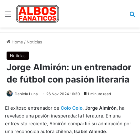
Menu
Se
Home
/
Noticias
Noticias
Jorge Almirón: un entrenador
de fútbol con pasión literaria
Daniela Luna
26 Nov 2024 16:30
1 minute read
El exitoso entrenador de
Colo Colo
,
Jorge Almirón
, ha
revelado una pasión inesperada: la literatura. En una
entrevista reciente, Almirón compartió su admiración por
una reconocida autora chilena,
Isabel Allende
.