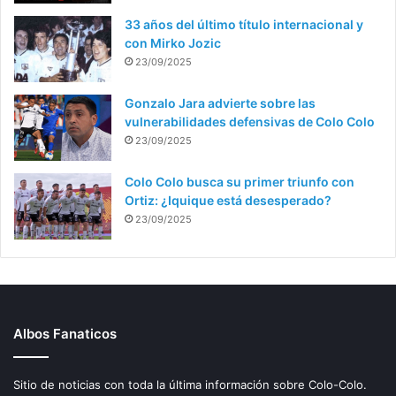
33 años del último título internacional y
con Mirko Jozic
23/09/2025
Gonzalo Jara advierte sobre las
vulnerabilidades defensivas de Colo Colo
23/09/2025
Colo Colo busca su primer triunfo con
Ortiz: ¿Iquique está desesperado?
23/09/2025
Albos Fanaticos
Sitio de noticias con toda la última información sobre Colo-Colo.