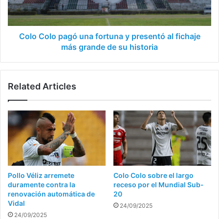
presentó
al
fichaje
más
Colo Colo pagó una fortuna y presentó al fichaje
grande
más grande de su historia
de
su
historia
Related Articles
Pollo Véliz arremete
Colo Colo sobre el largo
duramente contra la
receso por el Mundial Sub-
renovación automática de
20
Vidal
24/09/2025
24/09/2025