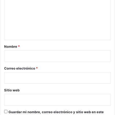
m
e
n
t
a
r
Nombre
*
i
o
*
Correo electrónico
*
Sitio web
Guardar mi nombre, correo electrónico y sitio web en este