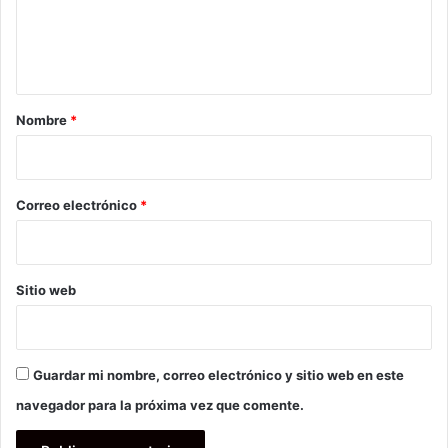
n
t
a
r
Nombre
*
i
o
*
Correo electrónico
*
Sitio web
Guardar mi nombre, correo electrónico y sitio web en este
navegador para la próxima vez que comente.