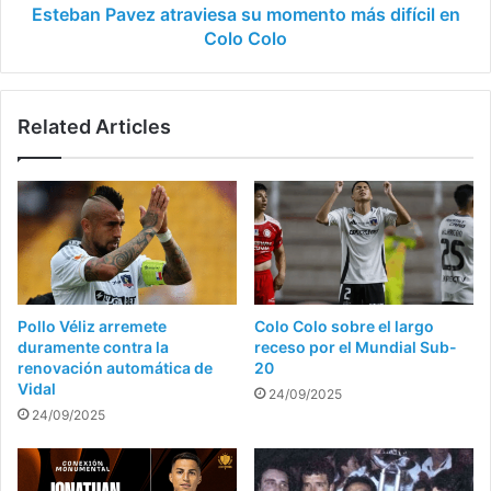
Colo
Esteban Pavez atraviesa su momento más difícil en
Colo Colo
Related Articles
Pollo Véliz arremete
Colo Colo sobre el largo
duramente contra la
receso por el Mundial Sub-
renovación automática de
20
Vidal
24/09/2025
24/09/2025