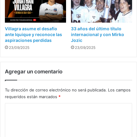
Villagra asume el desafío
33 años del último título
ante Iquique y reconoce las
internacional y con Mirko
aspiraciones perdidas
Jozic
23/09/2025
23/09/2025
Agregar un comentario
Tu dirección de correo electrónico no será publicada.
Los campos
requeridos están marcados
*
C
o
m
e