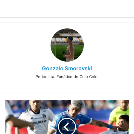
Gonzalo Smorovski
Periodista. Fanático de Colo Colo.
¿Por
qué
cambian
formato
de