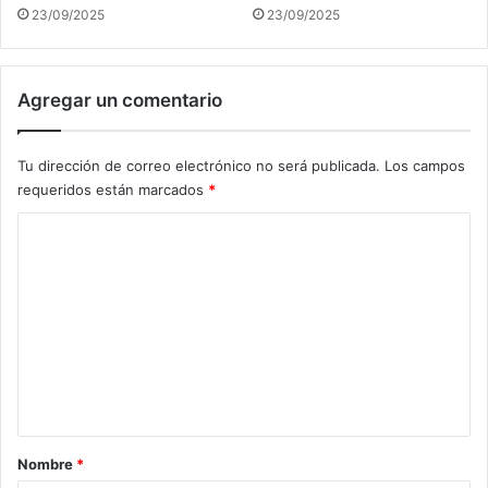
23/09/2025
23/09/2025
Agregar un comentario
Tu dirección de correo electrónico no será publicada.
Los campos
requeridos están marcados
*
C
o
m
e
n
t
a
r
Nombre
*