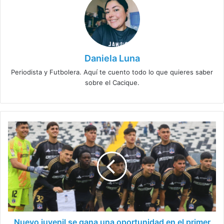
Daniela Luna
Periodista y Futbolera. Aquí te cuento todo lo que quieres saber
sobre el Cacique.
Nuevo
juvenil
se
gana
una
oportunidad
en
el
primer
equipo
Nuevo juvenil se gana una oportunidad en el primer