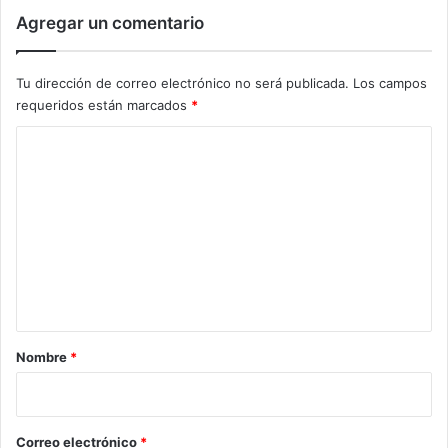
Agregar un comentario
Tu dirección de correo electrónico no será publicada.
Los campos
requeridos están marcados
*
C
o
m
e
n
t
a
r
Nombre
*
i
o
*
Correo electrónico
*