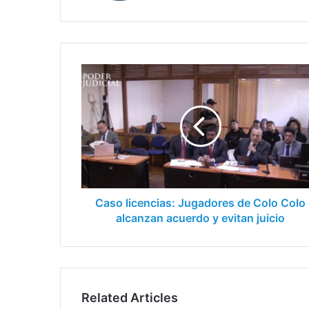
Caso
licencias:
Jugadores
de
Colo
Colo
alcanzan
acuerdo
y
evitan
Caso licencias: Jugadores de Colo Colo
juicio
alcanzan acuerdo y evitan juicio
Related Articles