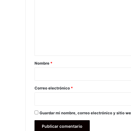
C
o
m
e
n
t
a
r
Nombre
*
i
o
*
Correo electrónico
*
Guardar mi nombre, correo electrónico y sitio w