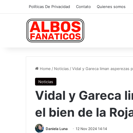
Políticas De Privacidad
Contato
Quienes somos
Home
/
Noticias
/
Vidal y Gareca liman asperezas po
Noticias
Vidal y Gareca 
el bien de la Roj
Daniela Luna
12 Nov 2024 14:14