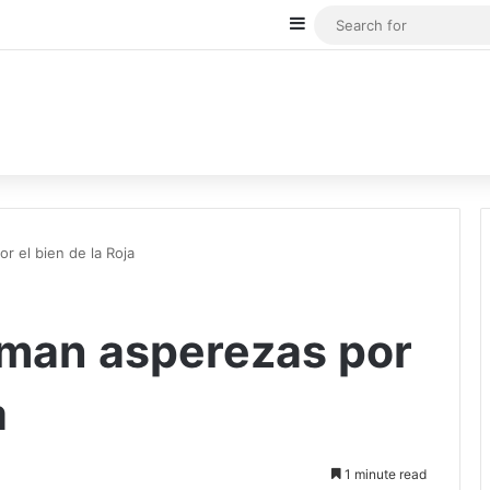
Sidebar
r el bien de la Roja
liman asperezas por
a
1 minute read