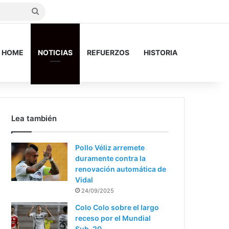
Search
for
HOME
NOTICIAS
REFUERZOS
HISTORIA
Lea también
Pollo Véliz arremete
duramente contra la
renovación automática de
Vidal
24/09/2025
Colo Colo sobre el largo
receso por el Mundial
Sub-20