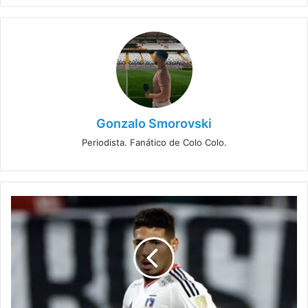
Gonzalo Smorovski
Periodista. Fanático de Colo Colo.
Colo
Colo
asegura
a
Alan
Saldivia
y
ya