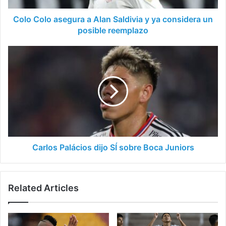
considera
un
Colo Colo asegura a Alan Saldivia y ya considera un
posible
posible reemplazo
reemplazo
Carlos
Palácios
dijo
SÍ
sobre
Boca
Juniors
Carlos Palácios dijo SÍ sobre Boca Juniors
Related Articles