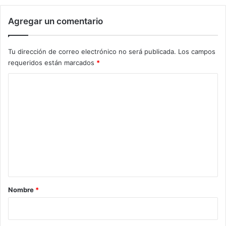
Agregar un comentario
Tu dirección de correo electrónico no será publicada.
Los campos
requeridos están marcados
*
C
o
m
e
n
t
a
r
Nombre
*
i
o