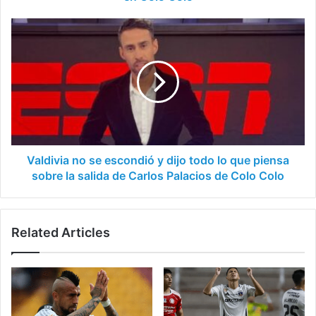
Valdivia
no
se
escondió
y
dijo
todo
lo
que
piensa
Valdivia no se escondió y dijo todo lo que piensa
sobre
sobre la salida de Carlos Palacios de Colo Colo
la
salida
de
Related Articles
Carlos
Palacios
de
Colo
Colo