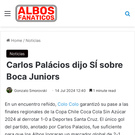
Menu
Se
Home
/
Noticias
Noticias
Carlos Palácios dijo SÍ sobre
Boca Juniors
Gonzalo Smorovski
14 Jul 2024 12:40
1 minute read
En un encuentro reñido,
Colo Colo
garantizó su pase a las
finales regionales de la Copa Chile Coca Cola Sin Azúcar
2024 al derrotar 1-0 a Deportes Santa Cruz. El único gol
del partido, anotado por Carlos Palacios, fue suficiente
para que los Albos lograran un marcador global de 2-1.