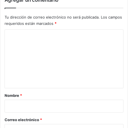
Tu dirección de correo electrónico no será publicada.
Los campos
requeridos están marcados
*
C
o
m
e
n
t
a
r
Nombre
*
i
o
*
Correo electrónico
*