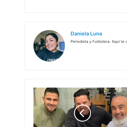
Daniela Luna
Periodista y Futbolera. Aquí te
¿Quiénes
asumieron
en
nuevo
cuerpo
técnico
de