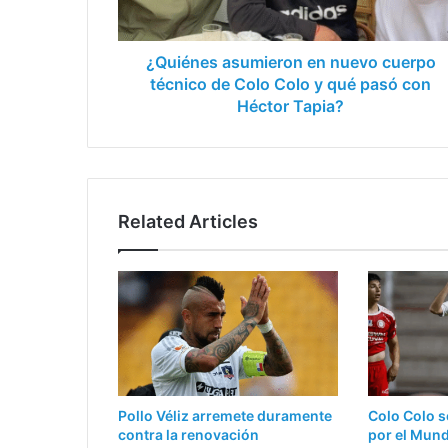
Colo
Colo
y
¿Quiénes asumieron en nuevo cuerpo
qué
técnico de Colo Colo y qué pasó con
pasó
Héctor Tapia?
con
Héctor
Tapia?
Related Articles
Pollo Véliz arremete duramente
Colo Colo s
contra la renovación
por el Mun