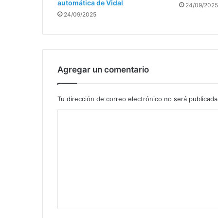
automática de Vidal
24/09/2025
24/09/2025
Agregar un comentario
Tu dirección de correo electrónico no será publicada
C
o
m
e
n
t
a