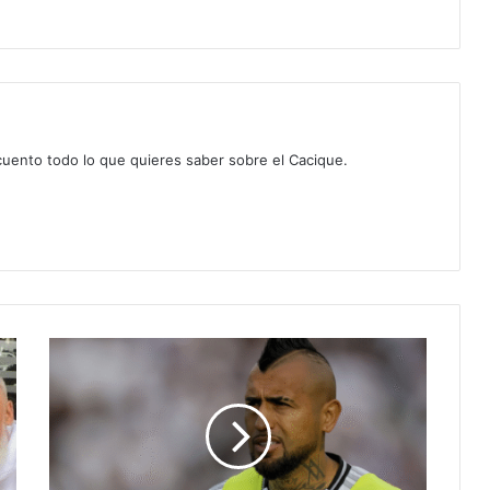
 cuento todo lo que quieres saber sobre el Cacique.
Arturo
Vidal
recibe
sanción
¿Podrá
jugar
el