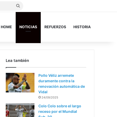
Search
for
HOME
NOTICIAS
REFUERZOS
HISTORIA
Lea también
Pollo Véliz arremete
duramente contra la
renovación automática de
Vidal
24/09/2025
Colo Colo sobre el largo
receso por el Mundial
Sub-20