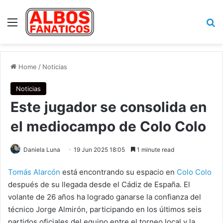
Menu
Se
Home
/
Noticias
Noticias
Este jugador se consolida en
el mediocampo de Colo Colo
Daniela Luna
19 Jun 2025 18:05
1 minute read
Tomás Alarcón
está encontrando su espacio en
Colo Colo
después de su llegada desde el Cádiz de España. El
volante de 26 años ha logrado ganarse la confianza del
técnico Jorge Almirón, participando en los últimos seis
partidos oficiales del equipo entre el torneo local y la