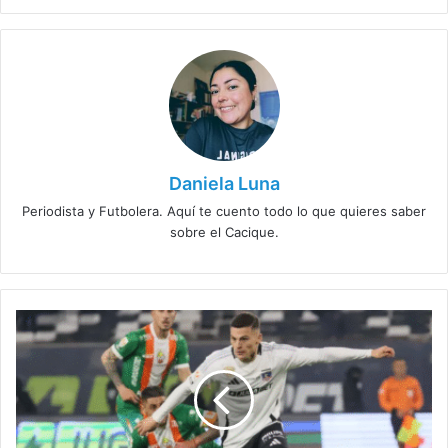
Daniela Luna
Periodista y Futbolera. Aquí te cuento todo lo que quieres saber
sobre el Cacique.
Colo
Colo
le
sube
el
precio
a