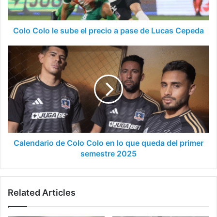
pase
de
Lucas
Colo Colo le sube el precio a pase de Lucas Cepeda
Cepeda
Calendario
de
Colo
Colo
en
lo
que
queda
del
primer
Calendario de Colo Colo en lo que queda del primer
semestre
semestre 2025
2025
Related Articles