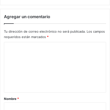
Agregar un comentario
Tu dirección de correo electrónico no será publicada.
Los campos
requeridos están marcados
*
C
o
m
e
n
t
a
r
Nombre
*
i