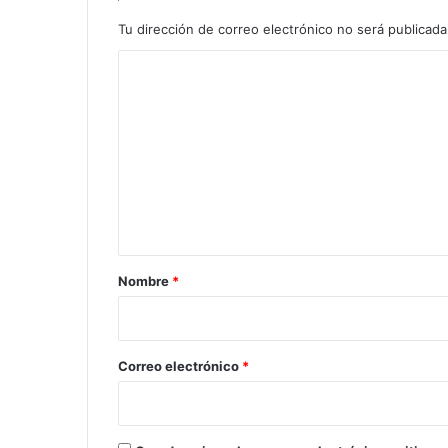
Tu dirección de correo electrónico no será publicada
C
o
m
e
n
t
a
r
Nombre
*
i
o
*
Correo electrónico
*