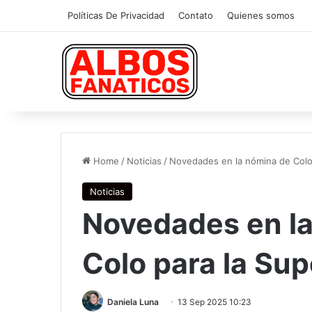
Políticas De Privacidad
Contato
Quienes somos
Home
/
Noticias
/
Novedades en la nómina de Colo
Noticias
Novedades en la
Colo para la Su
Daniela Luna
13 Sep 2025 10:23