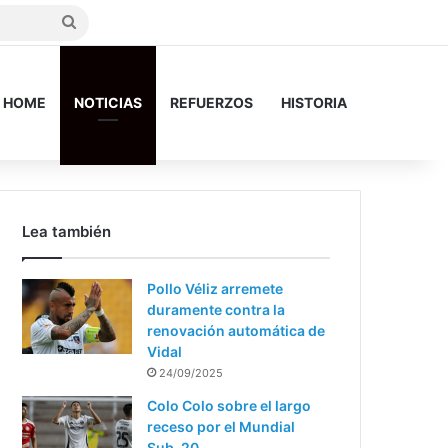
Search
for
HOME
NOTICIAS
REFUERZOS
HISTORIA
Lea también
Pollo Véliz arremete
duramente contra la
renovación automática de
Vidal
24/09/2025
Colo Colo sobre el largo
receso por el Mundial
Sub-20