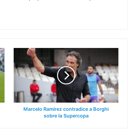
Marcelo
Ramírez
contradice
a
Borghi
sobre
la
Supercopa
Marcelo Ramírez contradice a Borghi
sobre la Supercopa