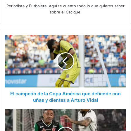
Periodista y Futbolera. Aquí te cuento todo lo que quieres saber
sobre el Cacique.
El
campeón
de
la
Copa
América
que
defiende
con
uñas
El campeón de la Copa América que defiende con
y
uñas y dientes a Arturo Vidal
dientes
a
Verdadero
Arturo
sueldo
Vidal
de
Vidal