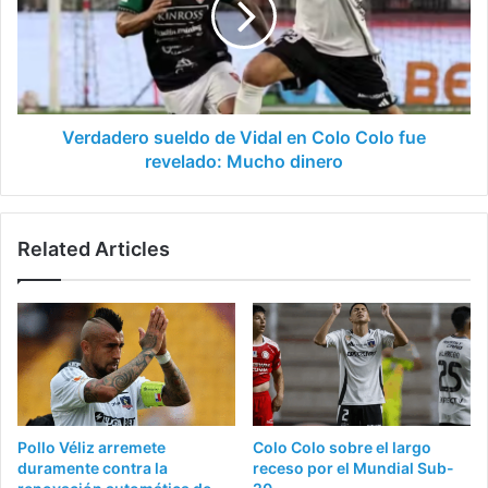
en
Colo
Colo
fue
revelado:
Mucho
Verdadero sueldo de Vidal en Colo Colo fue
dinero
revelado: Mucho dinero
Related Articles
Pollo Véliz arremete
Colo Colo sobre el largo
duramente contra la
receso por el Mundial Sub-