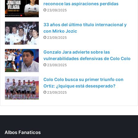
reconoce las aspiraciones perdidas
23/09/2025
33 años del último título internacional y
con Mirko Jozic
23/09/2025
Gonzalo Jara advierte sobre las
vulnerabilidades defensivas de Colo Colo
23/09/2025
Colo Colo busca su primer triunfo con
Ortiz: ¿Iquique está desesperado?
23/09/2025
Albos Fanaticos