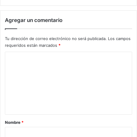
Agregar un comentario
Tu dirección de correo electrónico no será publicada.
Los campos
requeridos están marcados
*
C
o
m
e
n
t
a
r
Nombre
*
i