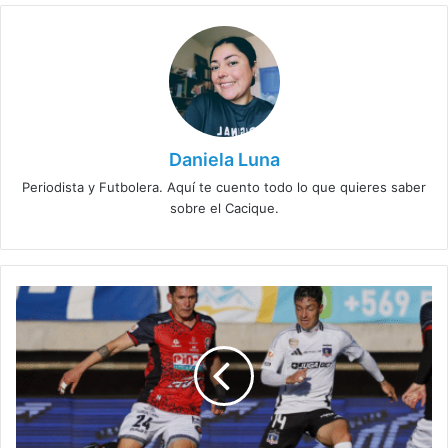
Daniela Luna
Periodista y Futbolera. Aquí te cuento todo lo que quieres saber
sobre el Cacique.
Almirón
explica
los
pocos
minutos
de
Zavala
en