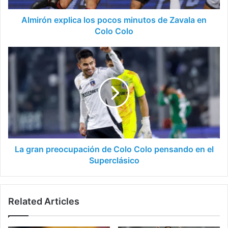
Colo
Colo
Almirón explica los pocos minutos de Zavala en
Colo Colo
La
gran
preocupación
de
Colo
Colo
pensando
en
el
Superclásico
La gran preocupación de Colo Colo pensando en el
Superclásico
Related Articles